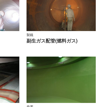
製鐵
副生ガス配管(燃料ガス)
発電