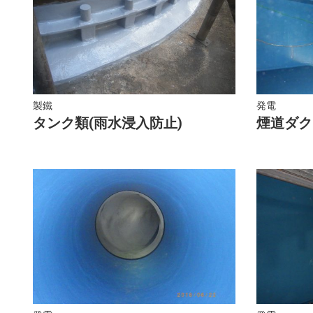
製鐵
発電
タンク類(雨水浸入防止)
煙道ダク