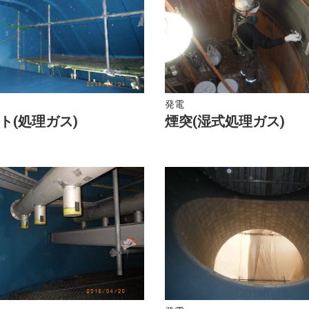
発電
ト(処理ガス)
煙突(湿式処理ガス)