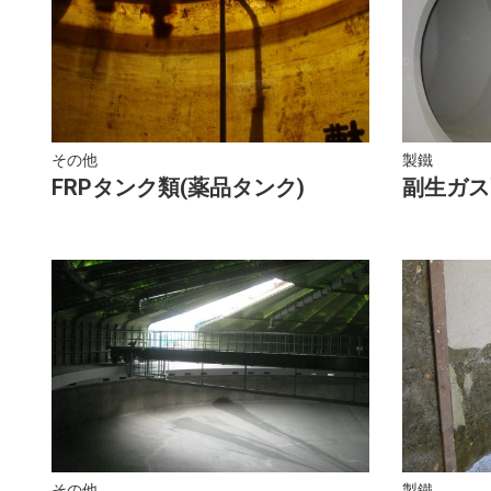
その他
製鐵
FRPタンク類(薬品タンク)
副生ガス配
その他
製鐵