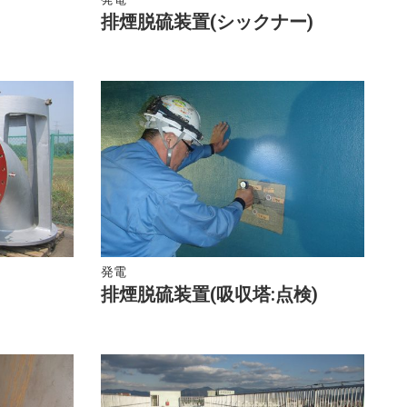
排煙脱硫装置(シックナー)
発電
排煙脱硫装置(吸収塔:点検)