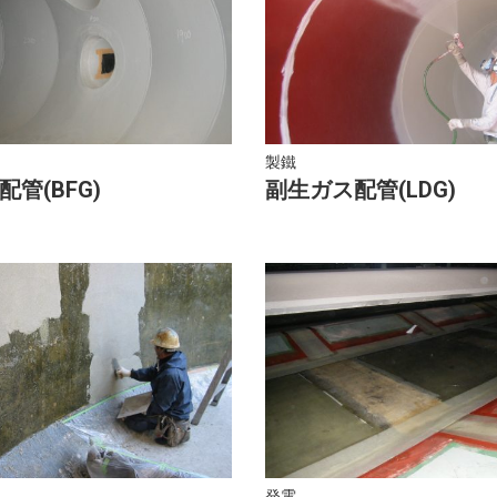
製鐵
管(BFG)
副生ガス配管(LDG)
発電