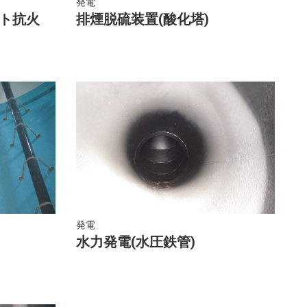
発電
クト抗火
排煙脱硫装置(酸化塔)
発電
水力発電(水圧鉄管)