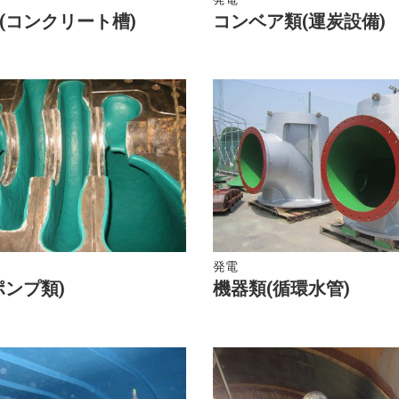
(コンクリート槽)
コンベア類(運炭設備)
発電
ポンプ類)
機器類(循環水管)