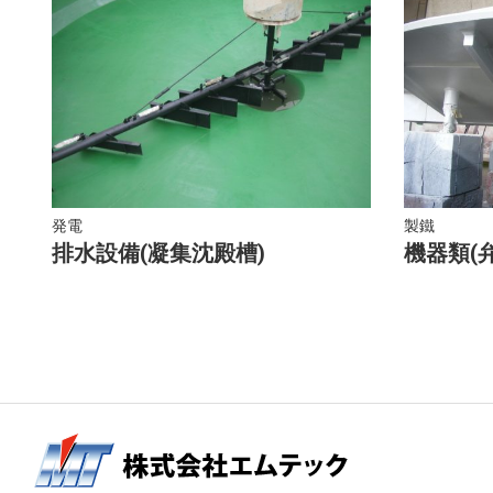
発電
製鐵
排水設備(凝集沈殿槽)
機器類(