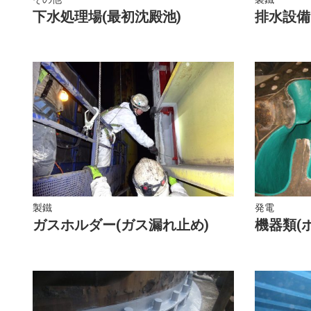
下水処理場(最初沈殿池)
排水設備
製鐵
発電
ガスホルダー(ガス漏れ止め)
機器類(