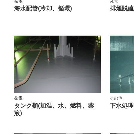
発電
発電
海水配管(冷却、循環)
排煙脱硫
発電
その他
タンク類(加温、水、燃料、薬
下水処理
液)