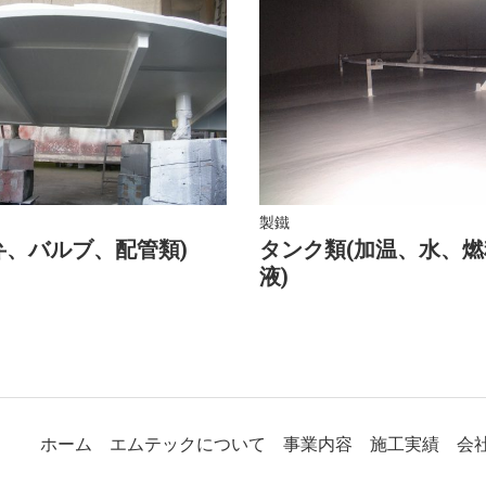
製鐵
弁、バルブ、配管類)
タンク類(加温、水、
液)
ホーム
エムテックについて
事業内容
施工実績
会