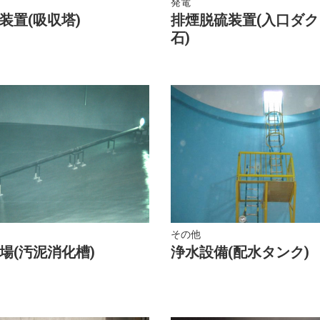
発電
装置(吸収塔)
排煙脱硫装置(入口ダ
石)
その他
場(汚泥消化槽)
浄水設備(配水タンク)