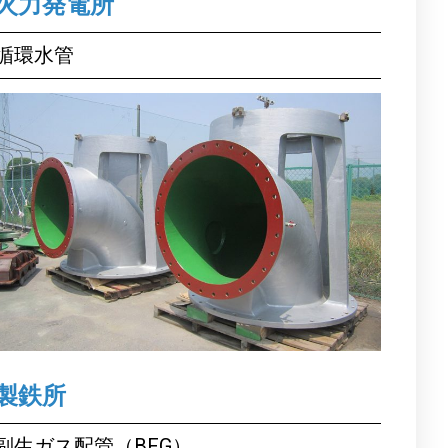
火力発電所
循環水管
製鉄所
副生ガス配管（BFG）