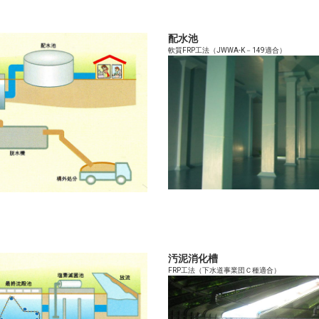
配水池
軟質FRP工法（JWWA-K－149適合）
汚泥消化槽
FRP工法（下水道事業団Ｃ種適合）