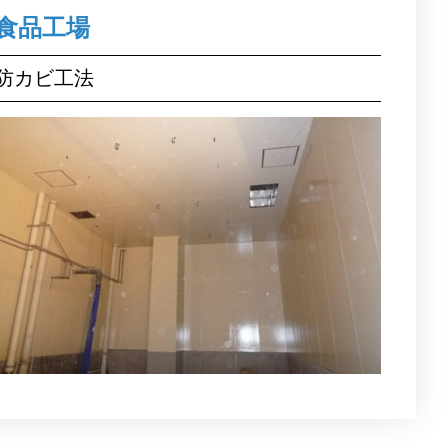
食品工場
防カビ工法