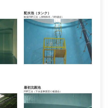
配水池（タンク）
軟質FRP工法（JWWA-K－149適合）
最初沈殿池
FRP工法（下水道事業団Ｃ種適合）