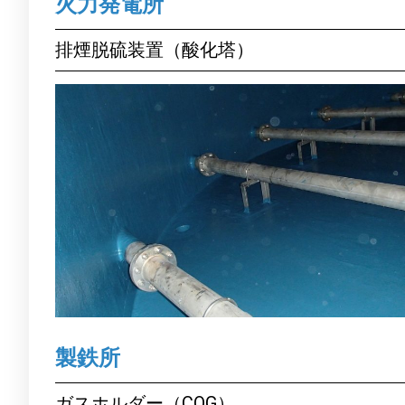
火力発電所
排煙脱硫装置（酸化塔）
製鉄所
ガスホルダー（COG）