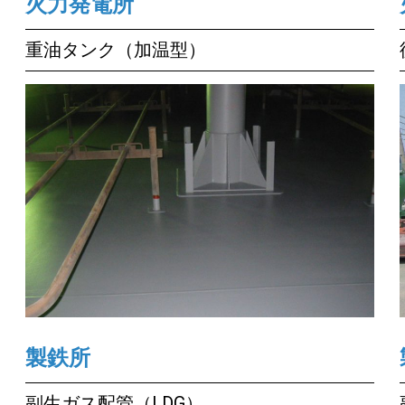
火力発電所
重油タンク（加温型）
製鉄所
副生ガス配管（LDG）