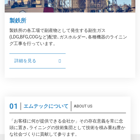
製鉄所
製鉄所の各工場で副産物として発生する副生ガス
(LDG,BFG,COGなど)配管､ガスホルダー､各種機器のライニン
グ工事を行っています。
詳細を見る
エムテックについて
ABOUT US
「お客様に何が提供できる会社か」その存在意義を常に念
頭に置き､ライニングの技術集団として技術を積み重ね豊か
な社会づくりに貢献して参ります。